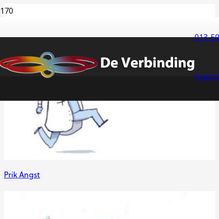
013-5
hypno
Prik Angst