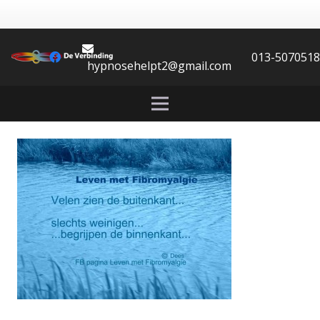
013-507051
hypnosehelpt2@gmail.com