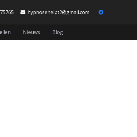
975765
hypnosehelpt2@gmail.com
ellen
Nieuws
Blog