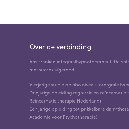
Over de verbinding
Ans Franken integraalhypnotherapeut. De vol
met succes afgerond.
Vierjarige studie op hbo niveau Intergrale h
Driejarige opleiding regressie en reïncarnatie
Reincarnatie therapie Nederland)
Een jarige opleiding tot prikkelbare darmthe
Academie voor Psychotherapie)