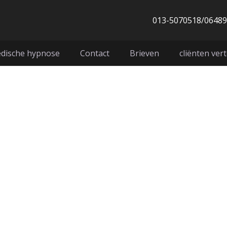
013-5070518/0648
dische hypnose
Contact
Brieven
cliënten vert