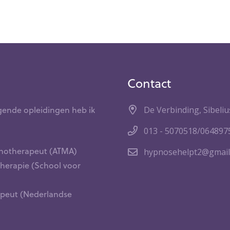
Contact
gende opleidingen heb ik
De Verbinding, Sibeliu
013 - 5070518/064897
ypnotherapeut (ATMA)
hypnosehelpt2@gmail
 therapie (School voor
rapeut (Nederlandse