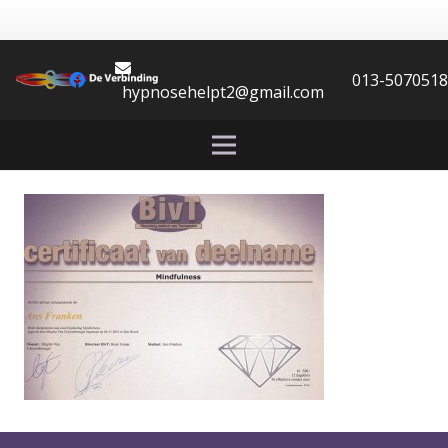
013-507051
hypnosehelpt2@gmail.com